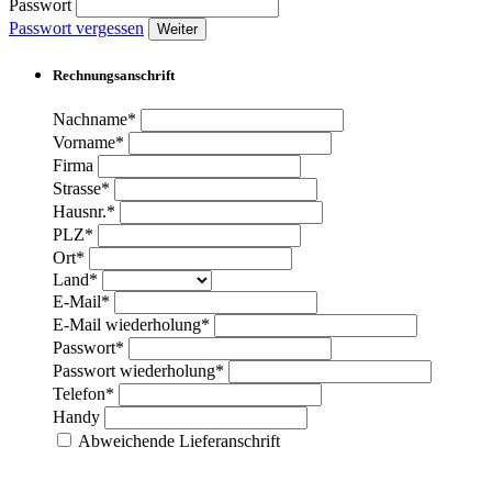
Passwort
Passwort vergessen
Weiter
Rechnungsanschrift
Nachname*
Vorname*
Firma
Strasse*
Hausnr.*
PLZ*
Ort*
Land*
E-Mail*
E-Mail wiederholung*
Passwort*
Passwort wiederholung*
Telefon*
Handy
Abweichende Lieferanschrift