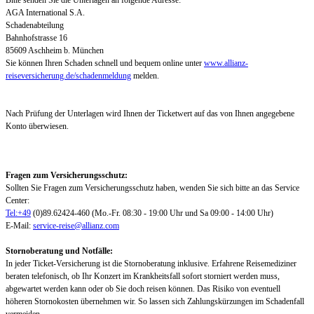
AGA International S.A.
Schadenabteilung
Bahnhofstrasse 16
85609 Aschheim b. München
Sie können Ihren Schaden schnell und bequem online unter
www.allianz-
reiseversicherung.de/schadenmeldung
melden.
Nach Prüfung der Unterlagen wird Ihnen der Ticketwert auf das von Ihnen angegebene
Konto überwiesen.
Fragen zum Versicherungsschutz:
Sollten Sie Fragen zum Versicherungsschutz haben, wenden Sie sich bitte an das Service
Center:
Tel:+49
(0)89.62424-460 (Mo.-Fr. 08:30 - 19:00 Uhr und Sa 09:00 - 14:00 Uhr)
E-Mail:
service-reise@allianz.com
Stornoberatung und Notfälle:
In jeder Ticket-Versicherung ist die Stornoberatung inklusive. Erfahrene Reisemediziner
beraten telefonisch, ob Ihr Konzert im Krankheitsfall sofort storniert werden muss,
abgewartet werden kann oder ob Sie doch reisen können. Das Risiko von eventuell
höheren Stornokosten übernehmen wir. So lassen sich Zahlungskürzungen im Schadenfall
vermeiden.