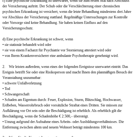
c) Eine psychische Erkrankung ist unerwartet, wenn sie zum ersten Mal nach Abschluss
der Versicherung auftritt. Der Schub oder die Verschlechterung einer chronischen
psychischen Erkrankung ist versichert, wenn die letzte Behandlung mindestens drei Jahre
vor Abschluss der Versicherung stattfand. Regelmäßige Untersuchungen zur Kontrolle
oder Vorsorge sind keine Behandlung. Sie haben keinen Einfluss auf den
Versicherungsschutz.
d) Eine psychische Erkrankung ist schwer, wenn
• sie stationär behandelt wird oder
• sie von einem Facharzt für Psychiatrie vor Stornierung attestiert wird oder
• von Ihrem Krankenversicherer eine ambulante Psychotherapie genehmigt wird.
2. Wir leisten außerdem, wenn eines der folgenden Ereignisse unerwartet eintritt. Das
Ereignis betrifft Sie oder eine Risikoperson und macht Ihnen den planmäßigen Besuch der
Veranstaltung unzumutbar:
• schwere Unfallverletzung
• Tod
• Schwangerschaft
• Schaden am Eigentum durch: Feuer, Explosion, Sturm, Blitzschlag, Hochwasser,
Erdbeben, Wasserrohrbruch oder vorsätzliche Straftat eines Dritten. Sie müssen zur
Aufklärung vor Ort sein oder die Beschädigung ist erheblich. Als erheblich gilt die
Beschädigung, wenn die Schadenhöhe € 2.500,– übersteigt.
• Umzug aufgrund der Aufnahme eines Arbeits- oder Ausbildungsverhältnisses. Die
Entfernung zwischen altem und neuem Wohnort beträgt mindestens 100 km.