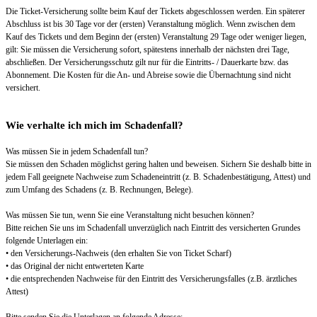
Die Ticket-Versicherung sollte beim Kauf der Tickets abgeschlossen werden. Ein späterer
Abschluss ist bis 30 Tage vor der (ersten) Veranstaltung möglich. Wenn zwischen dem
Kauf des Tickets und dem Beginn der (ersten) Veranstaltung 29 Tage oder weniger liegen,
gilt: Sie müssen die Versicherung sofort, spätestens innerhalb der nächsten drei Tage,
abschließen. Der Versicherungsschutz gilt nur für die Eintritts- / Dauerkarte bzw. das
Abonnement. Die Kosten für die An- und Abreise sowie die Übernachtung sind nicht
versichert.
Wie verhalte ich mich im Schadenfall?
Was müssen Sie in jedem Schadenfall tun?
Sie müssen den Schaden möglichst gering halten und beweisen. Sichern Sie deshalb bitte in
jedem Fall geeignete Nachweise zum Schadeneintritt (z. B. Schadenbestätigung, Attest) und
zum Umfang des Schadens (z. B. Rechnungen, Belege).
Was müssen Sie tun, wenn Sie eine Veranstaltung nicht besuchen können?
Bitte reichen Sie uns im Schadenfall unverzüglich nach Eintritt des versicherten Grundes
folgende Unterlagen ein:
• den Versicherungs-Nachweis (den erhalten Sie von Ticket Scharf)
• das Original der nicht entwerteten Karte
• die entsprechenden Nachweise für den Eintritt des Versicherungsfalles (z.B. ärztliches
Attest)
Bitte senden Sie die Unterlagen an folgende Adresse: